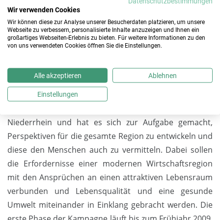
Datenschutzbestimmungen
Region. Weitere Themen der Kampagne sind der
Wir verwenden Cookies
Schutz gegen Hochwasser am Niederrhein, der mit
Wir können diese zur Analyse unserer Besucherdaten platzieren, um unsere
Webseite zu verbessern, personalisierte Inhalte anzuzeigen und Ihnen ein
Hilfe der Kiesindustrie erreicht werden konnte sowie
großartiges Webseiten-Erlebnis zu bieten. Für weitere Informationen zu den
von uns verwendeten Cookies öffnen Sie die Einstellungen.
die gesamtwirtschaftliche Bedeutung der Kiesindustrie
für die Region.
Alle akzeptieren
Ablehnen
Initiator der Kampagne ist der neu gegründete
„Initiativkreis Zukunft Niederrhein“. Er ist ein Forum der
Einstellungen
Unternehmen der Kies- und Sandindustrie am
Niederrhein und hat es sich zur Aufgabe gemacht,
Perspektiven für die gesamte Region zu entwickeln und
diese den Menschen auch zu vermitteln. Dabei sollen
die Erfordernisse einer modernen Wirtschaftsregion
mit den Ansprüchen an einen attraktiven Lebensraum
verbunden und Lebensqualität und eine gesunde
Umwelt miteinander in Einklang gebracht werden. Die
erste Phase der Kampagne läuft bis zum Frühjahr 2009.