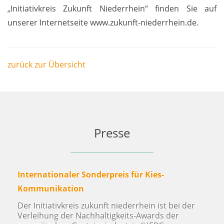
„Initiativkreis Zukunft Niederrhein“ finden Sie auf
unserer Internetseite www.zukunft-niederrhein.de.
zurück zur Übersicht
Presse
International anerkannte Kies-
G
Kommunikation
f
Der Initiativkreis zukunft niederrhein geht morgen
N
(30. November 2022) in das Rennen um den
E