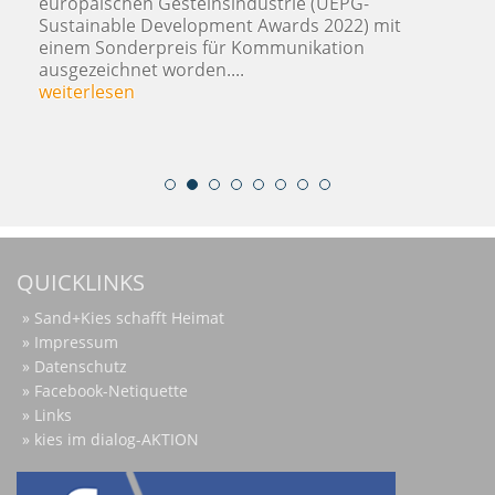
Nachhaltigkeitspreis der europäischen
N
Gesteinsindustrie. Die Unternehmensinitiative
b
hat sich in der...
e
weiterlesen
w
QUICKLINKS
Sand+Kies schafft Heimat
Impressum
Datenschutz
Facebook-Netiquette
Links
kies im dialog-AKTION