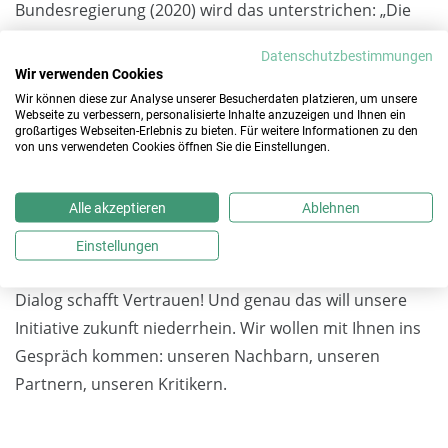
Bundesregierung (2020) wird das unterstrichen: „Die
Grundversorgung unserer Gesellschaft mit heimischen
Datenschutzbestimmungen
mineralischen Rohstoffen ist entscheidend für
Wir verwenden Cookies
Wohlstand und Wachstum.“ Deshalb ist mehr
Wir können diese zur Analyse unserer Besucherdaten platzieren, um unsere
Webseite zu verbessern, personalisierte Inhalte anzuzeigen und Ihnen ein
„gesellschaftliches Verständnis“ erforderlich. Dafür
großartiges Webseiten-Erlebnis zu bieten. Für weitere Informationen zu den
werben die Mitgliedsunternehmen von
zukunft
von uns verwendeten Cookies öffnen Sie die Einstellungen.
niederrhein
seit langem.
Alle akzeptieren
Ablehnen
Holen Sie sich Informationen zum Sand- und Kiesabbau
am Niederrhein hier aus erster Hand – Sollten Sie noch
Einstellungen
Fragen haben, nehmen Sie
Kontakt
zu uns auf. Denn:
Dialog schafft Vertrauen! Und genau das will unsere
Initiative zukunft niederrhein. Wir wollen mit Ihnen ins
Gespräch kommen: unseren Nachbarn, unseren
Partnern, unseren Kritikern.