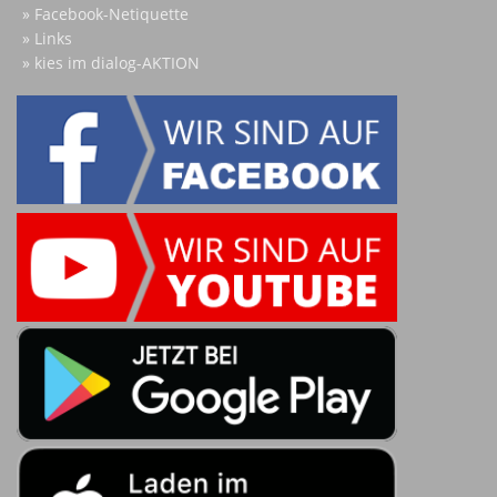
Facebook-Netiquette
Links
kies im dialog-AKTION