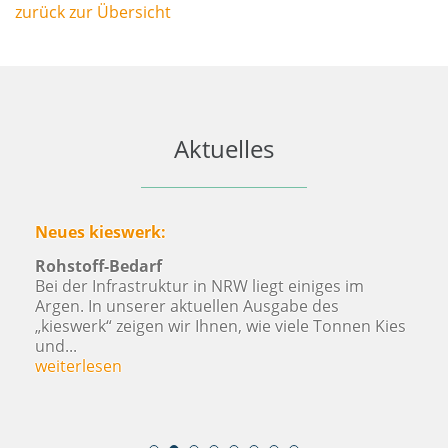
zurück zur Übersicht
Aktuelles
„Man braucht Kies, um ein Haus zu bauen.
Die Volksbanken und Raiffeisenbanken werbe
es im
ihrer aktuellen Kampagne mit einem Slogan, 
s
der Initiativkreis „Zukunft Niederrhein“ nicht
Tonnen Kies
besser hätte formulieren können: „Man brauch
weiterlesen