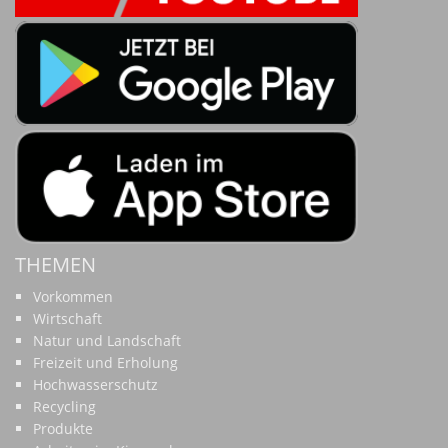
THEMEN
Vorkommen
Wirtschaft
Natur und Landschaft
Freizeit und Erholung
Hochwasserschutz
Recycling
Produkte