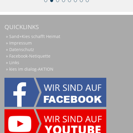
QUICKLINKS
Sand+Kies schafft Heimat
Impressum
Datenschutz
Facebook-Netiquette
Links
kies im dialog-AKTION