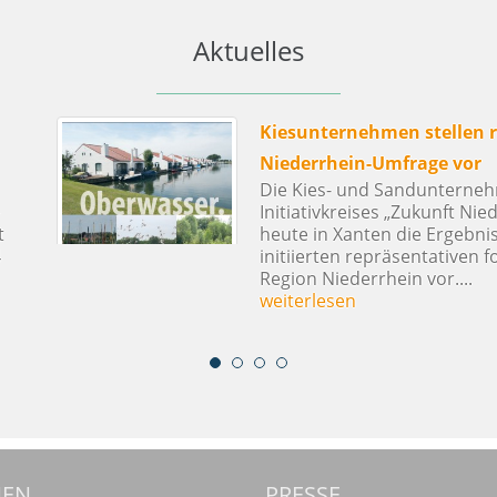
Aktuelles
tive
Tragisches Unglück
Der Tod von zwei Mita
Herkener Kiesbaggerei
Unfall im Kieswerk Bre
tellten
am 28. November 2017 h
von ihnen
weiterlesen
age zur
MEN
PRESSE