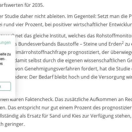
arfswerten für 2035.
er Studie daher nicht ableiten. Im Gegenteil: Setzt man die
ei rund vier Prozent, bei positiver wirtschaftlicher Entwicklu
rechnet das gleiche Institut, welches das Rohstoffmonitori
2
ungen
uftrag des Bundesverbands Baustoffe – Steine und Erden
zu 
g der Primärrohstoffnachfrage prognostiziert, der überwiege
eite zu
ten-
, ist damit selbst durch die eigenen wissenschaftlichen Gr
es
setzen von Genehmigungsverfahren fordert, hat die Studie
t eine andere: Der Bedarf bleibt hoch und die Versorgung wi
n
inen klaren Faktencheck. Das zusätzliche Aufkommen an Recy
nen. Das entspricht nur gut einem Prozent des prognostizi
llständig als Ersatz für Sand und Kies zur Verfügung stehen,
ch geringer.