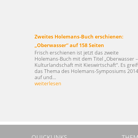
Kiesunternehmen stellen repräsenta
Niederrhein-Umfrage vor
Die Kies- und Sandunternehmen des
Initiativkreises „Zukunft Niederrhein“ s
heute in Xanten die Ergebnisse einer 
initiierten repräsentativen forsa-Umfr
Region Niederrhein vor....
weiterlesen
QUICKLINKS
THE