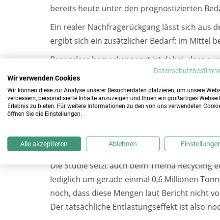
bereits heute unter den prognostizierten Bed
Ein realer Nachfragerückgang lässt sich aus d
ergibt sich ein zusätzlicher Bedarf: im Mittel b
Besonders bemerkenswert ist dabei, dass ausge
Datenschutzbestimm
einer zeitgleich veröffentlichten Studie im A
Wir verwenden Cookies
für 2035 in Deutschland ein deutlicher Anstie
Wir können diese zur Analyse unserer Besucherdaten platzieren, um unsere Webs
verbessern, personalisierte Inhalte anzuzeigen und Ihnen ein großartiges Websei
Annahme, der Bedarf werde automatisch sinken
Erlebnis zu bieten. Für weitere Informationen zu den von uns verwendeten Cooki
sinkendem Bedarf spricht oder sogar das Aus
öffnen Sie die Einstellungen.
missverstanden“, so Kruchen. „Die Realität is
Alle akzeptieren
Ablehnen
Einstellunge
Recycling: Studie beendet Wunschdenken
Die Studie setzt auch beim Thema Recycling e
lediglich um gerade einmal 0,6 Millionen Ton
noch, dass diese Mengen laut Bericht nicht vo
Der tatsächliche Entlastungseffekt ist also no