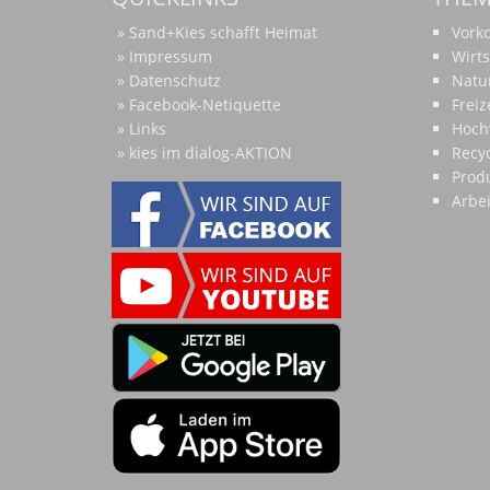
Sand+Kies schafft Heimat
Vor
Impressum
Wirts
Datenschutz
Natu
Facebook-Netiquette
Freiz
Links
Hoch
kies im dialog-AKTION
Recyc
Prod
Arbe