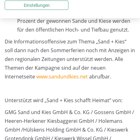
vom Niederrhein sind die Kreise, Städte,
Einstellungen
Gemeinden, das Land und der Bund. Rund 50
Prozent der gewonnen Sande und Kiese werden
für den öffentlichen Hoch- und Tiefbau genutzt.
Die Informationsoffensive zum Thema „Sand + Kies“
soll dann nach den Sommerferien noch mit Anzeigen in
den regionalen Zeitungen unterstützt werden. Alle
Themen der Kampagne sind auf der neuen
Internetseite
www.sandundkies.net
abrufbar.
Unterstützt wird „Sand + Kies schafft Heimat“ von:
GMG Sand und Kies GmbH & Co. KG / Gossens GmbH /
Heeren-Herkener Kiesbaggerei GmbH / Holemans
GmbH /Hülskens Holding GmbH & Co. KG / Kieswerk
Grotendonk GmbH / Kieswerk Wissel GmbH /