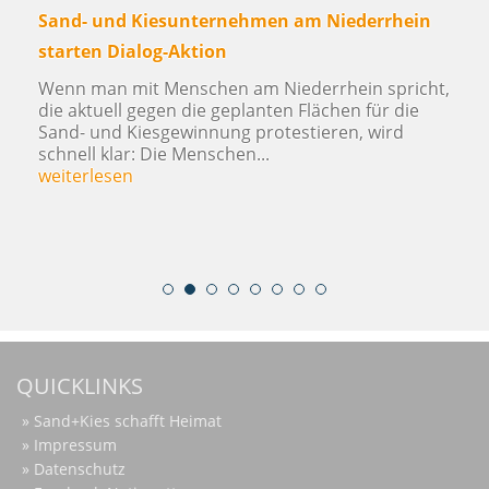
 Kiesunternehmen am Niederrhein
Mehr Dialog – Ve
alog-Aktion
Zukunftsperspek
mit Menschen am Niederrhein spricht,
Selbstverpflich
 gegen die geplanten Flächen für die
Wesel, 24.11.201
Kiesgewinnung protestieren, wird
Initiativkreises 
r: Die Menschen...
im Rahmen eines 
n
Gemeinsame Erklär
weiterlesen
QUICKLINKS
Sand+Kies schafft Heimat
Impressum
Datenschutz