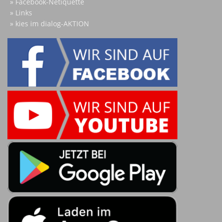
Facebook-Netiquette
Links
kies im dialog-AKTION