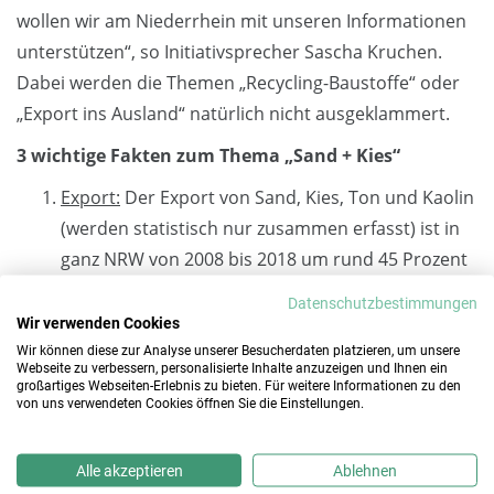
wollen wir am Niederrhein mit unseren Informationen
unterstützen“, so Initiativsprecher Sascha Kruchen.
Dabei werden die Themen „Recycling-Baustoffe“ oder
„Export ins Ausland“ natürlich nicht ausgeklammert.
3 wichtige Fakten zum Thema „Sand + Kies“
Export:
Der Export von Sand, Kies, Ton und Kaolin
(werden statistisch nur zusammen erfasst) ist in
ganz NRW von 2008 bis 2018 um rund 45 Prozent
gesunken. (Quelle: Statistisches Landesamt NRW)
Datenschutzbestimmungen
Recycling:
Bauabfälle werden in Deutschland
Wir verwenden Cookies
schon jetzt zu mehr als 90 Prozent
Wir können diese zur Analyse unserer Besucherdaten platzieren, um unsere
Webseite zu verbessern, personalisierte Inhalte anzuzeigen und Ihnen ein
wiederverwertet. Beim Bauschutt lag die
großartiges Webseiten-Erlebnis zu bieten. Für weitere Informationen zu den
von uns verwendeten Cookies öffnen Sie die Einstellungen.
Wiederverwertungsquote 2016 beispielsweise bei
93,8 Prozent. (Quelle: Umweltbundesamt)
Alle akzeptieren
Ablehnen
Bedarf:
Größter Abnehmer von Sand und Kies