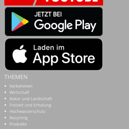
THEMEN
Vorkommen
Wirtschaft
Natur und Landschaft
Freizeit und Erholung
Hochwasserschutz
Recycling
Produkte