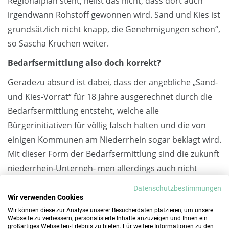
Regionalplan steht, heißt das nicht, dass dort auch
irgendwann Rohstoff gewonnen wird. Sand und Kies ist
grundsätzlich nicht knapp, die Genehmigungen schon“,
so Sascha Kruchen weiter.
Bedarfsermittlung also doch korrekt?
Geradezu absurd ist dabei, dass der angebliche „Sand-
und Kies-Vorrat“ für 18 Jahre ausgerechnet durch die
Bedarfsermittlung entsteht, welche alle
Bürgerinitiativen für völlig falsch halten und die von
einigen Kommunen am Niederrhein sogar beklagt wird.
Mit dieser Form der Bedarfsermittlung sind die zukunft
niederrhein-Unterneh- men allerdings auch nicht
hundertprozentig glücklich: Theoretische Gewinnungs-
Datenschutzbestimmungen
flächen schaffen keine reale Rohstoffsicherheit!
Wir verwenden Cookies
Wir können diese zur Analyse unserer Besucherdaten platzieren, um unsere
Trotz Recycling: Sand+Kies bleibt unverzichtbar
Webseite zu verbessern, personalisierte Inhalte anzuzeigen und Ihnen ein
großartiges Webseiten-Erlebnis zu bieten. Für weitere Informationen zu den