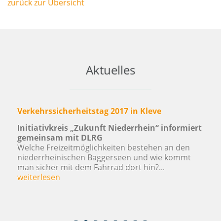
zurück zur Übersicht
Aktuelles
a
Verkehrssicherheitstag 2017 in Kleve
5
Initiativkreis „Zukunft Niederrhein“ informiert
Di
gemeinsam mit DLRG
k
Welche Freizeitmöglichkeiten bestehen an den
d
niederrheinischen Baggerseen und wie kommt
V
man sicher mit dem Fahrrad dort hin?...
B
weiterlesen
w