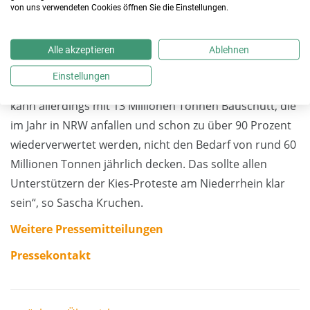
Die Firmen der Initiative zukunft niederrhein arbeiten
von uns verwendeten Cookies öffnen Sie die Einstellungen.
daran mit, das Recycling- potential im Rohstoffbereich
zu nutzen. So sind die Unternehmen auch am Aufbau
Alle akzeptieren
Ablehnen
moderner Baustoff-Recyclinganlagen und der
Einstellungen
Weiterentwicklung von Recycling- Beton beteiligt. „Man
kann allerdings mit 13 Millionen Tonnen Bauschutt, die
im Jahr in NRW anfallen und schon zu über 90 Prozent
wiederverwertet werden, nicht den Bedarf von rund 60
Millionen Tonnen jährlich decken. Das sollte allen
Unterstützern der Kies-Proteste am Niederrhein klar
sein“, so Sascha Kruchen.
Weitere Pressemitteilungen
Pressekontakt