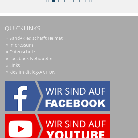
QUICKLINKS
Sand+Kies schafft Heimat
Impressum
Datenschutz
Facebook-Netiquette
Links
kies im dialog-AKTION