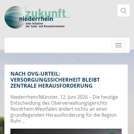
Toggle
naviga
:
NACH OVG-URTEIL:
ROH
ARF
VERSORGUNGSSICHERHEIT BLEIBT
STU
ZENTRALE HERAUSFORDERUNG
BLE
BRE
Niederrhein/Münster, 12. Juni 2026 – Die heutige
nft
Entscheidung des Oberverwaltungsgerichts
Niede
Nordrhein-Westfalen ändert nichts an einer
niede
grundlegenden Herausforderung für die Region
eines
Ruhr...
Rohst
Wirts