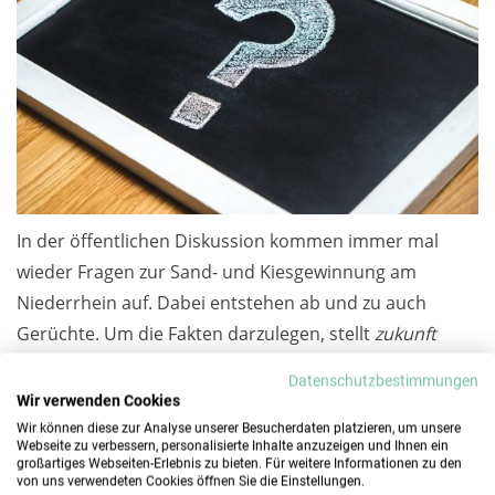
In der öffentlichen Diskussion kommen immer mal
wieder Fragen zur Sand- und Kiesgewinnung am
Niederrhein auf. Dabei entstehen ab und zu auch
Gerüchte. Um die Fakten darzulegen, stellt
zukunft
niederrhein
ab sofort Antworten auf häufige Fragen
Datenschutzbestimmungen
online
zur Verfügung. Dort werden Diskussionspunkte
Wir verwenden Cookies
wie die Lagerung von Sand und Kies, Export und Import
Wir können diese zur Analyse unserer Besucherdaten platzieren, um unsere
Webseite zu verbessern, personalisierte Inhalte anzuzeigen und Ihnen ein
der Rohstoffe, Auswirkungen auf das Grundwasser, die
großartiges Webseiten-Erlebnis zu bieten. Für weitere Informationen zu den
von uns verwendeten Cookies öffnen Sie die Einstellungen.
Umzäunung von Baggerseen und der drohende