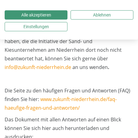
Rohstoffmangel aufgegriffen und erläutert. Die neue
Seite ist ein Angebot für alle Journalisten, Politiker und
Alle akzeptieren
Ablehnen
Bürger, die sich für die Sand- und Kiesgewinnung am
Einstellungen
Niederrhein interessieren. Sollten Sie weitere Fragen
haben, die die Initiative der Sand- und
Kiesunternehmen am Niederrhein dort noch nicht
beantwortet hat, können Sie sich gerne über
info@zukunft-niederrhein.de
an uns wenden
.
Die Seite zu den häufigen Fragen und Antworten (FAQ)
finden Sie hier:
www.zukunft-niederrhein.de/faq-
haeufige-fragen-und-antworten/
Das Dokument mit allen Antworten auf einen Blick
können Sie sich hier auch herunterladen und
ausdrucken: