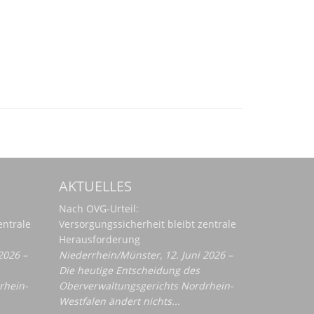
AKTUELLES
Nach OVG-Urteil:
entrale
Versorgungssicherheit bleibt zentrale
Herausforderung
2026 –
Niederrhein/Münster, 12. Juni 2026 –
Die heutige Entscheidung des
rhein-
Oberverwaltungsgerichts Nordrhein-
Westfalen ändert nichts...