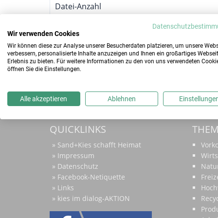
Datei-Anzahl
Datenschutzbestimm
Erstellungsdatum
Wir verwenden Cookies
Wir können diese zur Analyse unserer Besucherdaten platzieren, um unsere Webs
Zuletzt aktualisiert
verbessern, personalisierte Inhalte anzuzeigen und Ihnen ein großartiges Websei
Erlebnis zu bieten. Für weitere Informationen zu den von uns verwendeten Cooki
öffnen Sie die Einstellungen.
Alle akzeptieren
Ablehnen
Einstellunge
QUICKLINKS
THE
Sand+Kies schafft Heimat
Vor
Impressum
Wirts
Datenschutz
Natu
Facebook-Netiquette
Freiz
Links
Hoch
kies im dialog-AKTION
Recyc
Prod