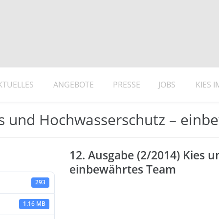
KTUELLES
ANGEBOTE
PRESSE
JOBS
KIES 
es und Hochwasserschutz – ein
12. Ausgabe (2/2014) Kies 
einbewährtes Team
293
1.16 MB