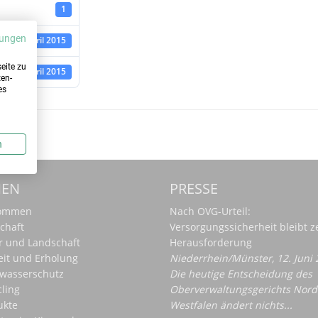
1
ungen
20. April 2015
eite zu
29. April 2015
ten-
es
n
MEN
PRESSE
kommen
Nach OVG-Urteil:
chaft
Versorgungssicherheit bleibt z
r und Landschaft
Herausforderung
eit und Erholung
Niederrhein/Münster, 12. Juni 
wasserschutz
Die heutige Entscheidung des
ling
Oberverwaltungsgerichts Nord
ukte
Westfalen ändert nichts...