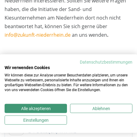
Niederrhein interessieren. Sollten Sie weitere Fragen
haben, die die Initiative der Sand- und
Kiesunternehmen am Niederrhein dort noch nicht
beantwortet hat, können Sie sich gerne über
info@zukunft-niederrhein.de
an uns wenden
.
Die Seite zu den häufigen Fragen und Antworten (FAQ)
Datenschutzbestimmungen
finden Sie hier:
www.zukunft-niederrhein.de/faq-
Wir verwenden Cookies
haeufige-fragen-und-antworten/
Wir können diese zur Analyse unserer Besucherdaten platzieren, um unsere
Webseite zu verbessern, personalisierte Inhalte anzuzeigen und Ihnen ein
großartiges Webseiten-Erlebnis zu bieten. Für weitere Informationen zu den
Das Dokument mit allen Antworten auf einen Blick
von uns verwendeten Cookies öffnen Sie die Einstellungen.
können Sie sich hier auch herunterladen und
ausdrucken:
Alle akzeptieren
Ablehnen
FAQ - Häufige Fragen und
Einstellungen
Download
Antworten
1 Datei(en)
1.47 MB