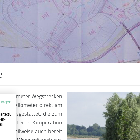
e
drei Kilometer Wegstrecken
ungen
 zwei Kilometer direkt am
tzen ausgestattet, die zum
eite zu
ten-
e zum Teil in Kooperation
es
 sich teilweise auch bereit
ege der Wege mitzuwirken.