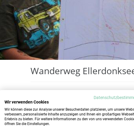
Wanderweg Ellerdonkse
Insgesamt gibt es bei Holemans bereits fast 
Datenschutzbestimm
an insgesamt vier Gewässern, davon mehr als
Wir verwenden Cookies
Wasser. Sie sind mit Sitzbänken und Rastplä
Wir können diese zur Analyse unserer Besucherdaten platzieren, um unsere Webs
verbessern, personalisierte Inhalte anzuzeigen und Ihnen ein großartiges Websei
Verweilen einladen. Entstanden sind die Weg
Erlebnis zu bieten. Für weitere Informationen zu den von uns verwendeten Cooki
öffnen Sie die Einstellungen.
mit örtlichen Sport- oder Heimatvereinen, die
erklärt haben, bei der Unterhaltung und Pfl