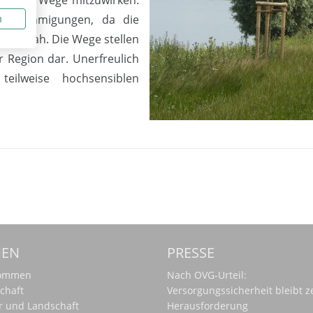
e Genehmigungen, da die
n
 vorsah. Die Wege stellen
r Region dar. Unerfreulich
eilweise hochsensiblen
MEN
PRESSE
kommen
Nach OVG-Urteil:
chaft
Versorgungssicherheit bleibt z
r und Landschaft
Herausforderung