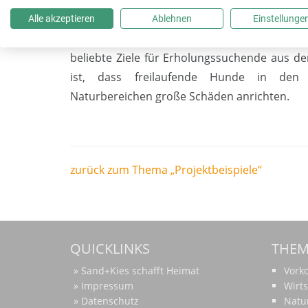
Jeder dieser Wege erforderte aufwändig
Alle akzeptieren
Ablehnen
Einstellunge
Abbaugenehmigung derartige Strukturen nicht
beliebte Ziele für Erholungssuchende aus de
ist, dass freilaufende Hunde in den t
Naturbereichen große Schäden anrichten.
zurück zum Thema „Projektbeispiele“
QUICKLINKS
THE
Sand+Kies schafft Heimat
Vor
Impressum
Wirts
Datenschutz
Natu